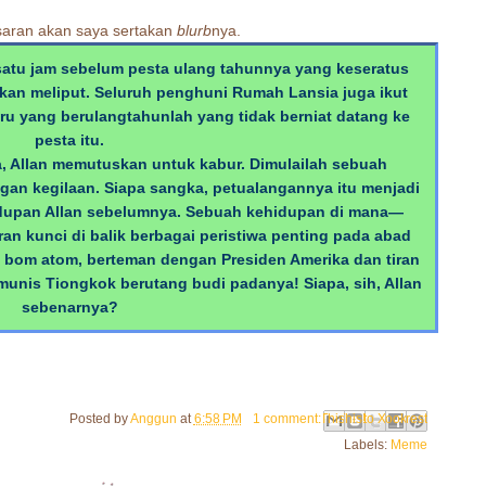
aran akan saya sertakan
blurb
nya.
satu jam sebelum pesta ulang tahunnya yang keseratus
 akan meliput. Seluruh penghuni Rumah Lansia juga ikut
ru yang berulangtahunlah yang tidak berniat datang ke
pesta itu.
, Allan memutuskan untuk kabur. Dimulailah sebuah
gan kegilaan. Siapa sangka, petualangannya itu menjadi
dupan Allan sebelumnya. Sebuah kehidupan di mana—
n kunci di balik berbagai peristiwa penting pada abad
bom atom, berteman dengan Presiden Amerika dan tiran
nis Tiongkok berutang budi padanya! Siapa, sih, Allan
sebenarnya?
Email This
Share to Facebook
BlogThis!
Share to Pinterest
Share to X
Posted by
Anggun
at
6:58 PM
1 comment:
Labels:
Meme