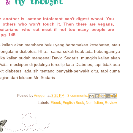
 another is lactose intolerant can't digest wheat. You
 others who won't touch it. Then there are vegans,
exitarians, who eat meat if not too many people are
 pg. 145
p kalian akan membaca buku yang bertemakan kesehatan, atau
engalami diabetes. Hha... sama sekali tidak ada hubungannya
jika kalian sudah mengenal David Sedaris, mungkin kalian akan
ell...
meskipun di judulnya terselip kata Diabetes, tapi tidak ada
 diabetes, ada sih tentang penyakit-penyakit gitu, tapi cuma
gian dari lelucon Mr. Sedaris.
Email This
Share to Facebook
BlogThis!
Share to Pinterest
Share to X
Posted by
Anggun
at
3:25 PM
3 comments:
Labels:
Ebook
,
English Book
,
Non fiction
,
Review