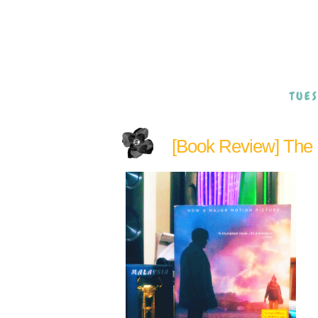
TUES
[Book Review] The 