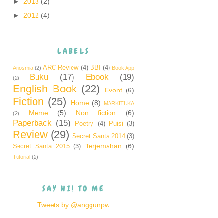
►
2013
(2)
►
2012
(4)
LABELS
ARC Review
(4)
BBI
(4)
Anosmia
(2)
Book App
Buku
(17)
Ebook
(19)
(2)
English Book
(22)
Event
(6)
Fiction
(25)
Home
(8)
MARKITUKA
Meme
(5)
Non fiction
(6)
(2)
Paperback
(15)
Poetry
(4)
Puisi
(3)
Review
(29)
Secret Santa 2014
(3)
Terjemahan
(6)
Secret Santa 2015
(3)
Tutorial
(2)
SAY HI! TO ME
Tweets by @anggunpw