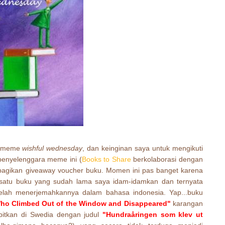
ti meme
wishful wednesday
, dan keinginan saya untuk mengikuti
 penyelenggara meme ini (
Books to Share
berkolaborasi dengan
bagikan giveaway voucher buku. Momen ini pas banget karena
h satu buku yang sudah lama saya idam-idamkan dan ternyata
 telah menerjemahkannya dalam bahasa indonesia. Yap...buku
Who Climbed Out of the Window and Disappeared"
karangan
rbitkan di Swedia dengan judul
"Hundraåringen som klev ut