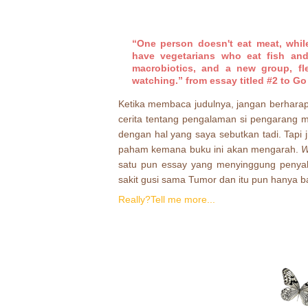
“One person doesn't eat meat, while
have vegetarians who eat fish and
macrobiotics, and a new group, fl
watching.” from essay titled #2 to Go
Ketika membaca judulnya, jangan berhara
cerita tentang pengalaman si pengarang m
dengan hal yang saya sebutkan tadi. Tapi 
paham kemana buku ini akan mengarah.
W
satu pun essay yang menyinggung penyakit
sakit gusi sama Tumor dan itu pun hanya ba
Really?Tell me more...