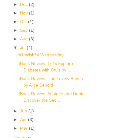
►
Dec
(2)
►
Nov
(1)
►
Oct
(1)
►
Sep
(1)
►
Aug
(3)
▼
Jul
(4)
#1 Wishful Wednesday
[Book Review] Let's Explore
Diabetes with Owls by ...
[Book Review] The Lovely Bones
by Alice Sebold
[Book Review] Aristotle and Dante
Discover the Sec...
►
Jun
(1)
►
Apr
(3)
►
Mar
(1)