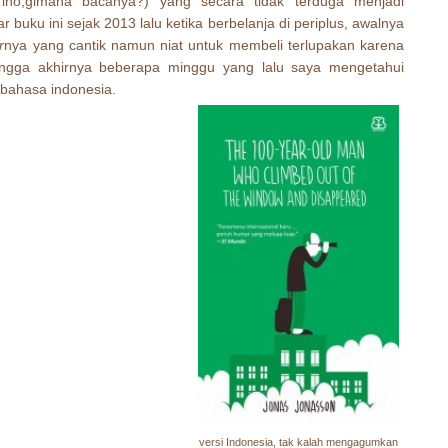
ho,gimana bacanya?) yang secara tidak terduga menjadi
buku ini sejak 2013 lalu ketika berbelanja di periplus, awalnya
r
nya yang cantik namun niat untuk membeli terlupakan karena
ngga akhirnya beberapa minggu yang lalu saya mengetahui
 bahasa indonesia.
versi Indonesia, tak kalah mengagumkan