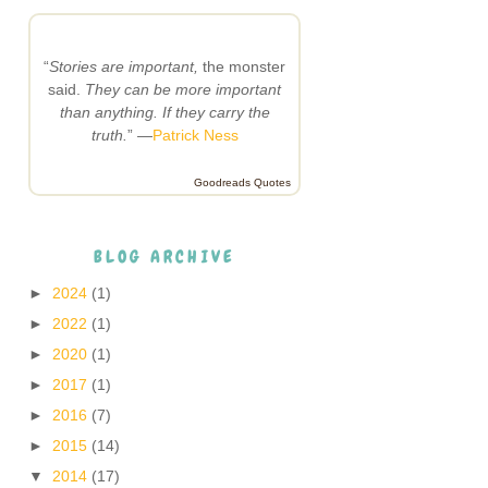
“
Stories are important,
the monster
said.
They can be more important
than anything. If they carry the
truth.
” —
Patrick Ness
Goodreads Quotes
BLOG ARCHIVE
►
2024
(1)
►
2022
(1)
►
2020
(1)
►
2017
(1)
►
2016
(7)
►
2015
(14)
▼
2014
(17)